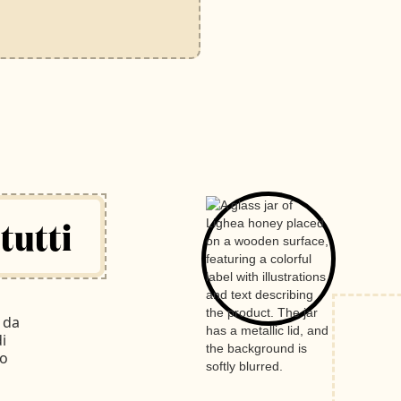
tutti
i da
i
vo