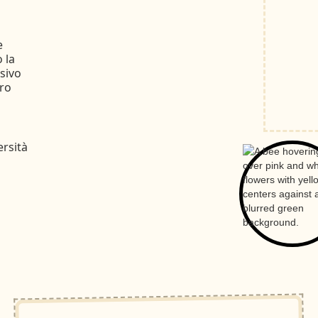
e
 la
sivo
oro
ersità