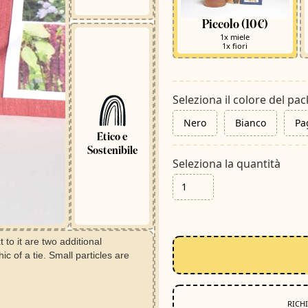
Piccolo (10€)
1x miele
1x fiori
Seleziona il colore del pa
Nero
Bianco
Pa
Etico e
Sostenibile
Seleziona la quantità
RICH