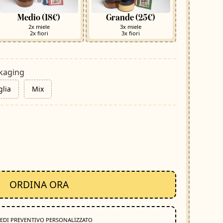
Medio (18€)
Grande (25€)
2x miele
3x miele
2x fiori
3x fiori
ckaging
glia
Mix
ORDINA ORA
IEDI PREVENTIVO PERSONALIZZATO