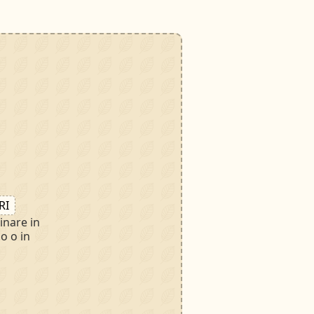
RI
inare in
no o in