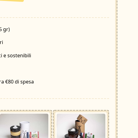
5 gr)
ri
 e sostenibili
g
ra €80 di spesa