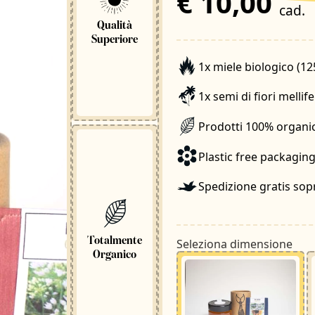
€ 10,00
cad.
Qualità
Superiore
1
x miele biologico (12
1
x semi di fiori mellife
Prodotti 100% organici
Plastic free packagin
Spedizione gratis sop
Totalmente
Seleziona dimensione
Organico