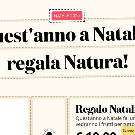
NATALE 2025
est'anno a Nata
regala Natura!
Regalo Natali
Quest’anno a Natale fai un 
vedranno i frutti per tutto 
Sconto 